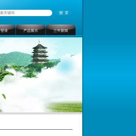
牛登录
产品展示
三牛新闻