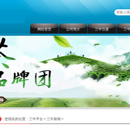
网站首页
公司简介
三牛注册
三
联系方式
您现在的位置：
三牛平台
>
三牛新闻
>