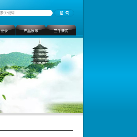
牛登录
产品展示
三牛新闻