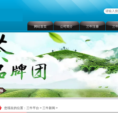
网站首页
公司简介
三牛注册
三
联系方式
您现在的位置：
三牛平台
>
三牛新闻
>