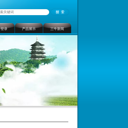
牛登录
产品展示
三牛新闻