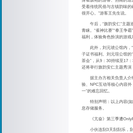
身着旗袍的游客、热闹的巡
受着传统民俗与古镇韵味的
很开心。”游客王先生说。
午后，“旗韵安仁”主题巡
青睐。“雀神比赛”“拳王争
福利，体验角色扮演的游戏
此外，刘元琥公馆内，“仁
子证书福利。刘元瑄公馆的“
茶会”，从9：30持续至1
还将举行旗韵安仁主题秀演
据主办方相关负责人介绍，
验、NPC互动等核心内容
一”的难忘回忆。
特别声明：以上内容(如有
息存储服务。
《亢奋》第三季遭OnlyFan
小伙连刮3天刮刮乐，刮中