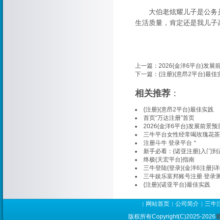
大伯老炫耀儿子是公务员，
生活质量，肯定还是我儿子
上一篇：
2026{金洋6平台}发展
下一篇：
{注册}{意昂2平台}最佳
相关推荐
：
{注册}{意昂2平台}最佳实践
首页“万达注册”首页
2026{金洋6平台}发展前景预
三牛平台女性经常喝玫瑰花茶
注册斗牛 登录平台＂
新手必看：{诺亚注册}入门到
终极{天宏平台}指南
三牛登陆{登录}{金洋6注册}
三牛娱乐富邦账号注册 登录
{注册}{诺亚平台}最佳实践
网站首页
公司简介
三牛
|
|
|
版权所有Copyright(C)2025-2026