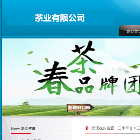
网站首
联系方
您现在的位置：
三牛平台
>