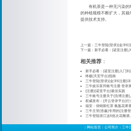
有机茶是一种无污染的纯
的种植规模不断扩大，其栽
提供技术支持。
上一篇：
三牛登陆{登录}{金洋6
下一篇：
新手必看：{诺亚注册}
相关推荐
：
新手必看：{诺亚注册}入门到
终极{天宏平台}指南
三牛登陆{登录}{金洋6注册}
三牛娱乐富邦账号注册 登录
{注册}{诺亚平台}最佳实践
三牛账号注册关于{浩博注册}
权威发布：{开云登录平台}
福安：俏销新红茶 氤氲花果
三牛主管{杏鑫}专用的{注册登
三牛登陆浙江这6批次花雕酒
网站首页
公司简介
三牛
|
|
|