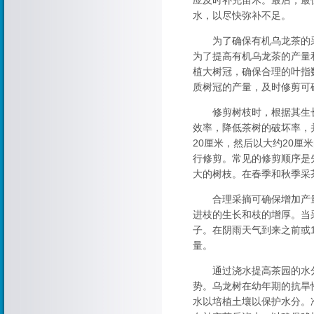
应及时补充苗木。最后，最
水，以尽快弥补不足。
为了确保有机乌龙茶的采
为了提高有机乌龙茶的产量
植大树冠，确保合理的叶指
质树冠的产量，及时修剪可
修剪树枝时，根据其生长
效率，降低茶树的破坏率，
20厘米，然后以大约20
行修剪。常见的修剪顺序是
大的树枝。在春季和秋季采
合理采摘可确保增加产量
进枝的生长和枝的增厚。当
子。在阴雨天气到来之前或
量。
通过浇水提高茶园的水分
势。乌龙树在幼年期的抗旱
水以培植土壤以保护水分。