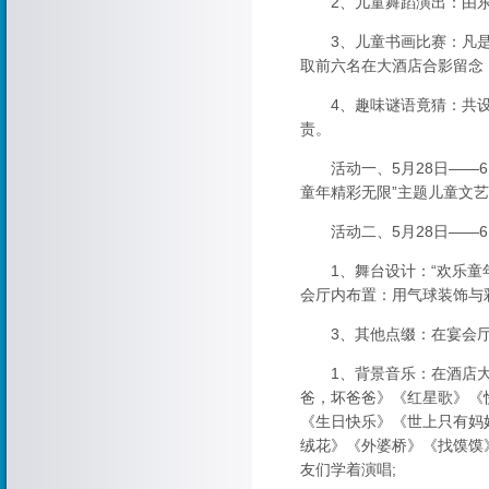
2、儿童舞蹈演出：由东
3、儿童书画比赛：凡是
取前六名在大酒店合影留念
4、趣味谜语竟猜：共设谜
责。
活动一、5月28日——6
童年精彩无限”主题儿童文艺
活动二、5月28日——6
1、舞台设计：“欢乐童年
会厅内布置：用气球装饰与
3、其他点缀：在宴会厅
1、背景音乐：在酒店大
爸，坏爸爸》《红星歌》《
《生日快乐》《世上只有妈
绒花》《外婆桥》《找馍馍
友们学着演唱;