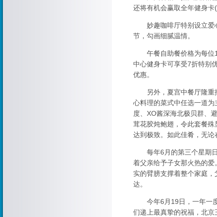
还将有机会赢取全年健身卡(
妙趣咖啡厅特别设立爱心
节，勾画细腻温情。
午餐自助餐价格为每位18
中心健身卡可享受7折特别优
优惠。
另外，夏宫中餐厅隆重推出
心料理的菜式中任选一道为
度、XO酱深海北极贝群、
茸花胶炖鲍翅，令此套餐殊
达到极致。如此佳肴，无论
每年6月的第三个星期日是
着父亲给予子女那火热的爱
实的臂膀支撑着整个家庭，
达。
今年6月19日，一年一度
们递上最真挚的祝福，北京