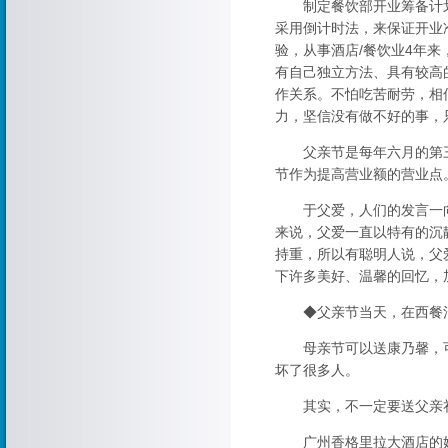
制定餐饮部开业筹备计划
采用倒计时法，来保证开业
验，从事酒店/餐饮业4年
有自己独立方法、具有较高
作关系。不怕吃苦耐劳，相
力，坚信没有做不好的事，
父亲节是每年六月的第三
节作为提高营业额的营业点
于父爱，人们的发言一向
来说，父爱一直以特有的沉
持重，所以有聪明人说，父
下许多美好、温馨的回忆，
◆父亲节当天，在西餐消费
母亲节可以送康乃馨，可
坏了很多人。
其实，不一定要送父亲礼
广州香格里拉大酒店的妙