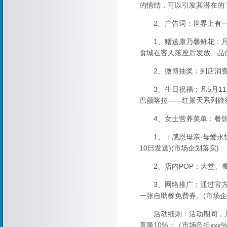
的情结，可以引发其潜在的
2、广告词：世界上有一种
1、赠送康乃馨鲜花：凡2
食城在客人落座后发放、品
2、微博抽奖：到店消费晒
3、生日祝福：凡5月11
巴颜喀拉——红景天系列旅
4、女士营养菜单：餐饮
1、：感恩母亲·母爱永恒!
10日发送)(市场企划落实)
2、店内POP：大堂、餐厅
3、网络推广：通过官方微
一张自助餐免费券。(市场企
活动细则：活动期间，凡在
直降10%；（市场负担xxx