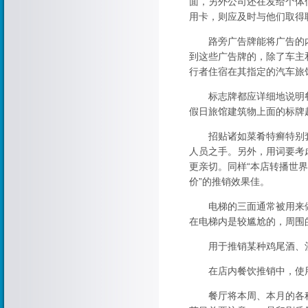
面，另外公司还在发给个体
用卡，则应及时与他们取得
路旁广告牌能将广告的内
到这些广告牌的，除了车主
行者住宿在其指定的汽车旅
标志牌都应详细地说明餐
假日旅馆建筑物上面的标牌
招贴诸如菜肴特癣特别套
人员之手。另外，用词要考虑
更亲切。同样“本店转播世
价”的推销效果佳。
电梯的三面通常被用来做
在电梯内是较尴尬的，周围
用于推销某种鸡尾酒、酒
在店内餐饮推销中，使用
餐厅将本周、本月的各种