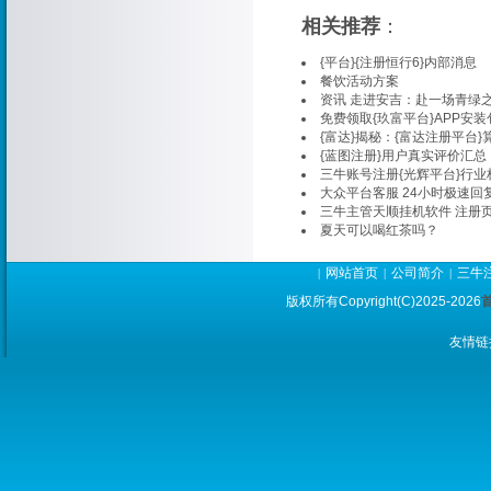
相关推荐
：
{平台}{注册恒行6}内部消息
餐饮活动方案
资讯 走进安吉：赴一场青绿
免费领取{玖富平台}APP安装
{富达}揭秘：{富达注册平台}
{蓝图注册}用户真实评价汇总
三牛账号注册{光辉平台}行
大众平台客服 24小时极速回
三牛主管天顺挂机软件 注册
夏天可以喝红茶吗？
网站首页
公司简介
三牛
|
|
|
版权所有Copyright(C)2025-2026
友情链