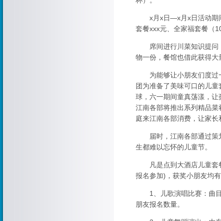
杯）。
x月x日—x月x日活动期间
套餐xxx元、全家福套餐（1
席间进行川菜知识提问（
物一份，餐馆也借此获得大
为能够让小朋友们度过一
团为准备了美味可口的儿童
球，六一期间童真荡漾，让
江南各部将推出系列精品菜
庭来江南各部消费，让家长
届时，江南各部通过策划
生都难以忘怀的儿童节。
凡是点到大酒店儿童套餐的
报名参加)，获奖小朋友均
1、儿歌演唱比赛：曲目
朋友报名数量。