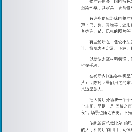
餐厅选用某一国的特色来
渲染气氛，其家具、设备也
有许多供应野味的餐厅和
声：鸟、狗、青蛙等，还用
各类狗、猫、昆虫的图片等
有些餐厅在一侧设小型室
计、背肌力测定器、飞标、
以新型太空材料装璜，让
推销手段。
在餐厅内张贴各种明星们
片），陈列明星们用过的东
其追星族人。
把大餐厅分隔成一个个小
个主题。星期一是“巴黎之
夜”，场景也随之改更。不
传统饭店总裁比尔·伯恩斯
的大厅和餐厅的门口，问候