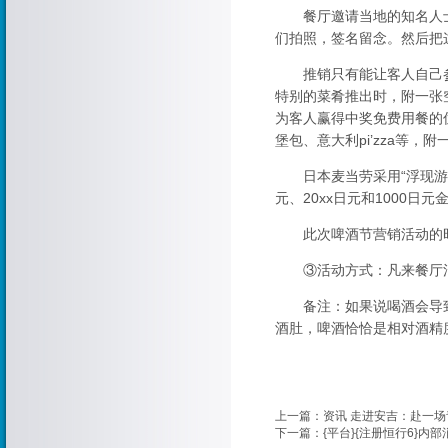
餐厅邀请当地的知名人士
们拍照，签名留念。然后把
推销只有能让客人自己参
特别的菜肴推出时，附一张
为客人赢得中奖免费用餐的
堡包、意大利pi’zza等
日本麦当劳采用“浮现游戏法
元、20xx日元和1000
此次啤酒节营销活动的时
③活动方式：凡来餐厅消费的
备注：如果说喝酒会导致
酒肚，啤酒恰恰是相对酒精
上一篇：
资讯 走进安吉：赴一
下一篇：
{平台}{注册恒行6}内部