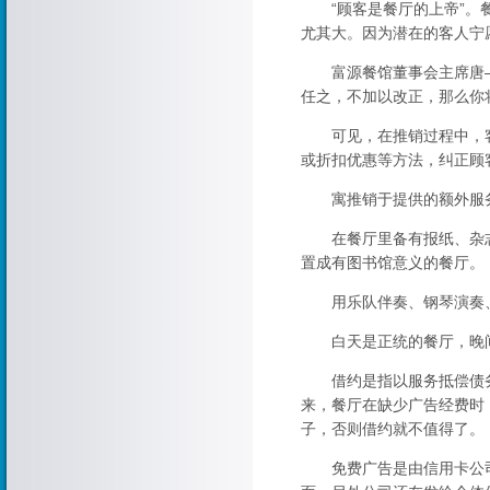
“顾客是餐厅的上帝”。餐
尤其大。因为潜在的客人宁
富源餐馆董事会主席唐—托
任之，不加以改正，那么你
可见，在推销过程中，客
或折扣优惠等方法，纠正顾
寓推销于提供的额外服务
在餐厅里备有报纸、杂志
置成有图书馆意义的餐厅。
用乐队伴奏、钢琴演奏、歌
白天是正统的餐厅，晚间则
借约是指以服务抵偿债务
来，餐厅在缺少广告经费时
子，否则借约就不值得了。
免费广告是由信用卡公司