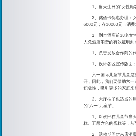
1、当天生日的`女性顾客
3、储值卡优惠办理：女性办理
6000元；存10000元→
1、到本酒店前38名女性顾
人凭酒店消费的有效证明到
1、负责发放合作商的代
1、设计各区宣传版面；x
六一国际儿童节儿童是重
开，因此，我们要借助六一
积极性，吸引更多的家庭来
2、大厅柱子也适当的用
的“六一”儿童节。
1、厨政部在儿童节当天
糕、五颜六色的蛋糕等，从
2、活动期间对来店消费的