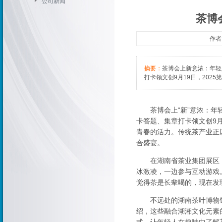
公司新闻
茶博
作者：
摘要：
茶博会上新意浓：年轻
打卡领文创9月19日，202
茶博会上“新”意浓：年
卡答题、集章打卡领文创9月
青春的活力。传统茶产业正
合盛宴。
在湖南省茶业集团展区，新
冰激凌，一边参与互动游戏。
觉得茶是长辈喝的，现在发
不远处的湖南茶叶博物馆
绍，这些融合湖湘文化元素