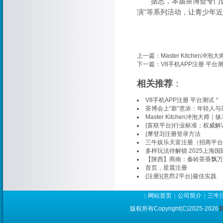
据悉，本届茶博会专门设置
演”等系列活动，让青少年
上一篇：
Master Kitche
下一篇：
V8手机APP注册 平台
相关推荐
：
V8手机APP注册 平台测试＂
茶博会上“新”意浓：年轻人与
Master Kitchen冲泡大
{富联平台}行业标准：权威解
{摩登3}注册登录方法
三牛娱乐天富注册（招商平台
多样玩法待解锁 2025上海
【陕西】商南：秦岭茶香飘万
首页，星晨注册
{注册}{意昂2平台}最佳实践
网站首页
公司简介
三牛
|
|
|
版权所有Copyright(C)2025-2026